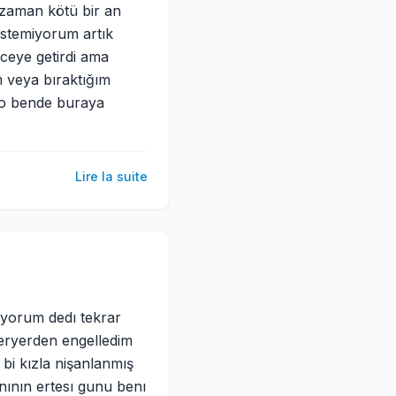
 zaman kötü bir an
istemiyorum artık
ceye getirdi ama
m veya bıraktığım
dio bende buraya
Lire la suite
mıyorum dedı tekrar
eryerden engelledim
 bi kızla nişanlanmış
nının ertesı gunu benı