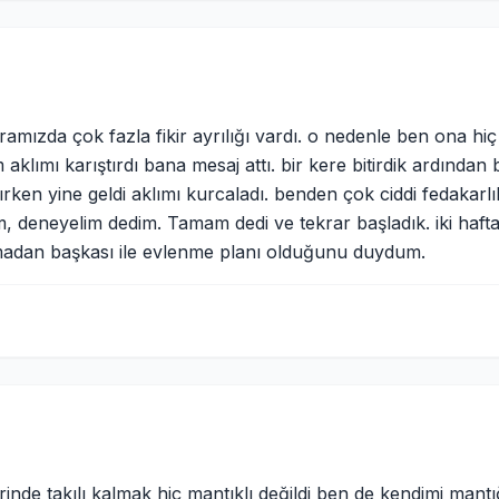
i. aramızda çok fazla fikir ayrılığı vardı. o nedenle ben ona 
 aklımı karıştırdı bana mesaj attı. bir kere bitirdik ardından
en yine geldi aklımı kurcaladı. benden çok ciddi fedakarlıkl
, deneyelim dedim. Tamam dedi ve tekrar başladık. iki haf
olmadan başkası ile evlenme planı olduğunu duydum.
inde takılı kalmak hiç mantıklı değildi ben de kendimi mantı