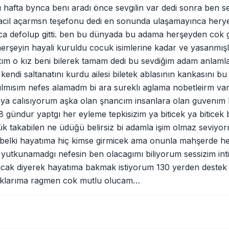
ı hafta bynca benı aradı önce sevgilin var dedi sonra ben s
 acil açarmsn teşefonu dedi en sonunda ulaşamayınca hery
nca defolup gitti. ben bu dünyada bu adama herşeyden cok
herşeyin hayali kuruldu cocuk isimlerine kadar ve yasanmışl
stım o kız beni bilerek tamam dedi bu sevdiğim adam anlam
k kendi saltanatını kurdu ailesi biletek ablasının kankasını b
lmısım nefes alamadm bi ara sureklı aglama nobetleirm var
ya calısıyorum aşka olan şnancım insanlara olan guvenım her
 gündur yaptgı her eyleme tepkisizim ya biticek ya biticek b
 takabilen ne üdüğü belirsiz bi adamla işim olmaz seviyo
belki hayatıma hiç kimse girmicek ama onunla mahşerde hel
 yutkunamadgı nefesin ben olacagımı biliyorum sessizim in
sıcak diyerek hayatıma bakmak istiyorum 130 yerden destek
ıklarıma ragmen cok mutlu olucam…