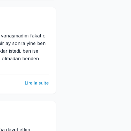
hiç yanaşmadım fakat o
 bir ay sonra yine ben
ar istedi. ben ise
ta olmadan benden
Lire la suite
ğa davet ettim