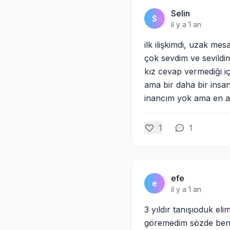
Selin
S
il y a 1 an
ilk ilişkimdi, uzak mes
çok sevdim ve sevildi
kız cevap vermediği 
ama bir daha bir insa
inancım yok ama en a
1
1
efe
e
il y a 1 an
3 yıldır tanışıoduk el
göremedim sözde beni