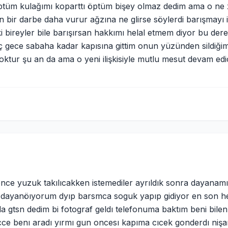
öptüm kulağımı koparttı öptüm bişey olmaz dedim ama o ne
 bir darbe daha vurur ağzına ne glirse söylerdi barışmayı 
 bireyler bile barışırsan hakkımı helal etmem diyor bu dere
aç gece sabaha kadar kapısına gittim onun yüzünden sildiği
 yoktur şu an da ama o yeni ilişkisiyle mutlu mesut devam e
y once yuzuk takılıcakken istemediler ayrıldık sonra dayana
or dayanöıyorum dyıp barsmca soguk yapıp gidiyor en son h
da gtsn dedim bi fotograf geldı telefonuma baktım beni bilen
cce benı aradı yırmı gun oncesı kapıma cıcek gonderdı nişa