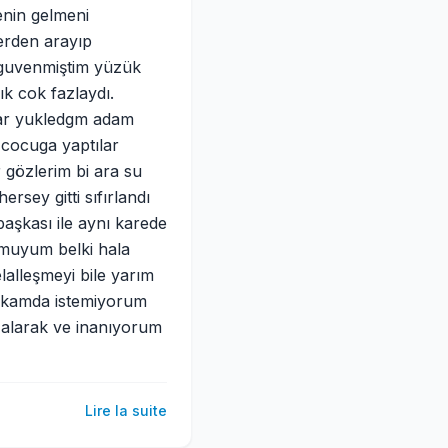
enin gelmeni
erden arayıp
 guvenmiştim yüzük
ık cok fazlaydı.
lar yukledgm adam
u cocuga yaptılar
 gözlerim bi ara su
sey gitti sıfırlandı
aşkası ile aynı karede
rmuyum belki hala
alleşmeyi bile yarım
tikamda istemiyorum
 alarak ve inanıyorum
Lire la suite