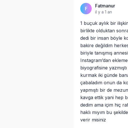
Fatmanur
F
il y a 1 an
1 buçuk aylık bir iliş
birlikte olduktan sonr
dedi bir insan böyle k
bakire değildim herke
biriyle tanışmış annes
Instagram’dan ekleme 
biyografisine yazmıştı
kurmak iki günde bana
çabaladım onun da ko
yapmıştı bir de mezuni
kavga ettik yani hep b
dedim ama içim hiç rah
haklı mıyım bu şekild
verir misiniz