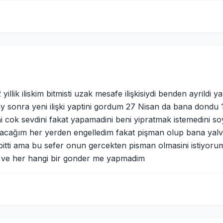
illik iliskim bitmisti uzak mesafe ilişkisiydi benden ayrildi 
 ay sonra yeni ilişki yaptini gordum 27 Nisan da bana dondu 
 cok sevdini fakat yapamadini beni yipratmak istemedini so
cağım her yerden engelledim fakat pişman olup bana yalva
itti ama bu sefer onun gercekten pisman olmasini istiyorum
 ve her hangi bir gonder me yapmadim