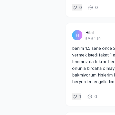
0
0
Hilal
H
il y a 1 an
benim 1.5 sene once 2 y
vermek istedi fakat 1
temmuz da tekrar beni
onunla birdaha olmaya
bakmiyorum hislerim b
heryerden engelledim
1
0