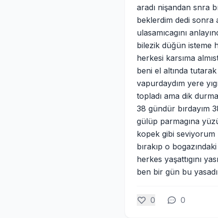
aradı nişandan snra b
beklerdim dedi sonra
ulasamıcagını anlayı
bilezik düğün isteme 
herkesi karsıma almı
beni el altında tutara
vapurdaydım yere yıgı
topladı ama dik durma
38 gündür bırdayım 38
gülüp parmagına yüzük
kopek gibi seviyorum 
bırakıp o bogazındaki
herkes yaşattıgını ya
ben bir gün bu yasad
0
0