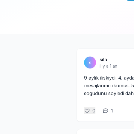
sıla
s
il y a 1 an
9 aylik iliskiydi. 4. 
mesajlarimi okumus. 
sogudunu soyledi daha
0
1