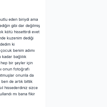
utlu eden biriydi ama
diğin gibi dar değilmiş
 kötü hissettirdi evet
nde kuzenim dediği
 dedim ki
i çocuk benim adımı
 kadar bağlılık
ep bir şeyler için
ı onun fotoğrafı
tutmuşlar onunla da
ben de artık bittik
ıl hissederdiniz sizce
landı mı bana fikir