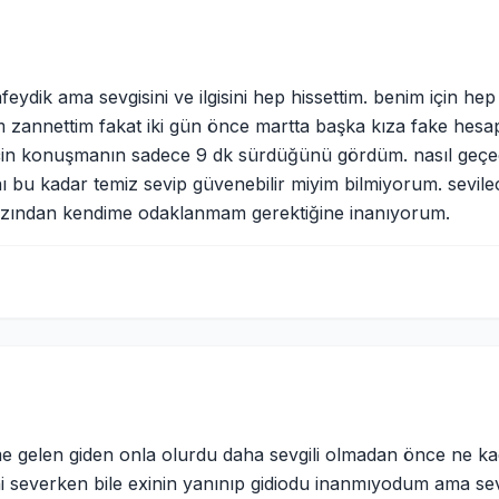
afeydik ama sevgisini ve ilgisini hep hissettim. benim için h
m zannettim fakat iki gün önce martta başka kıza fake hesap
için konuşmanın sadece 9 dk sürdüğünü gördüm. nasıl geçe
nı bu kadar temiz sevip güvenebilir miyim bilmiyorum. sevil
zından kendime odaklanmam gerektiğine inanıyorum.
ime gelen giden onla olurdu daha sevgili olmadan önce ne kad
 severken bile exinin yanınıp gidiodu inanmıyodum ama s