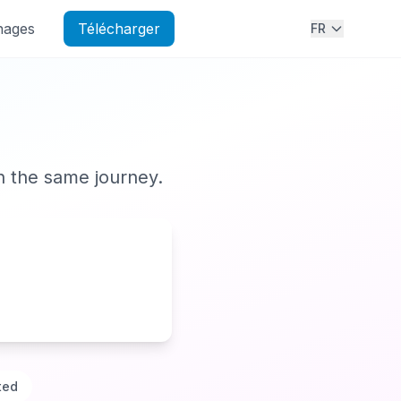
nages
Télécharger
FR
n the same journey.
ted