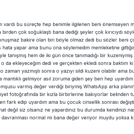
kim vardı bu süreçte hep benimle ilgilenen beni önemseyen m
a birden çok soğuklaştı bana dediği şeyler çok kırıcıydı söyle
onuşmaz bakire olan biri böyle olmaz dedi bu sözler beni çok
s hata yapar ama bunu ona söylemedim memleketine gittiği
iyle tanışmış hem de iki gün önce tanımadığı bir kuzeniymiş
o da ekleyeceğim dedi ve gerçekten ekledi sonra baktım k
 o zaman yazmıştı sonra o yazıyı sildi kuzeni olabilir ama bu
 mantıklı gelmiyor asıl zoruma giden şey ben hep uyardım h
mşusu varmış değer verdiği biriymiş WhatsApp arka planın
yet fotoğrafında bir kızla birbirlerine bakıyorlar belinden 
en fark edip uyardım ama bu çocuk cinsellik sonrası değişti 
at değil siz olsanız ne yapardınız bu durumda kendinizi nas
e davranması normal mi bana değer veriyor muydu yoksa kul