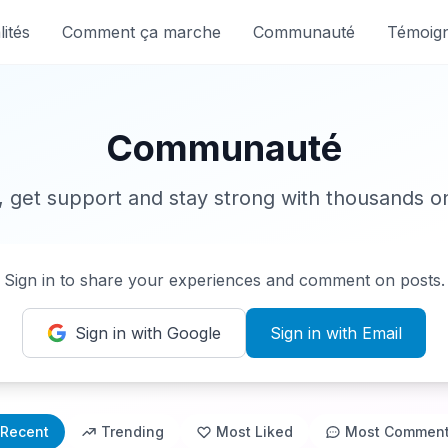
ités
Comment ça marche
Communauté
Témoig
Communauté
 get support and stay strong with thousands o
Sign in to share your experiences and comment on posts.
Sign in with Google
Sign in with Email
Recent
Trending
Most Liked
Most Commen