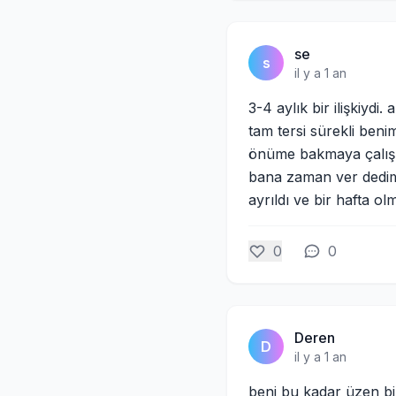
se
s
il y a 1 an
3-4 aylık bir ilişkiyd
tam tersi sürekli benim
önüme bakmaya çalışırk
bana zaman ver dedim
ayrıldı ve bir hafta 
0
0
Deren
D
il y a 1 an
beni bu kadar üzen bir